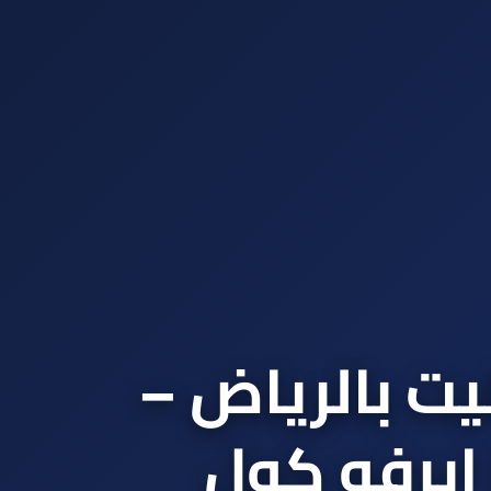
ت بالرياض –
ايرفو كول