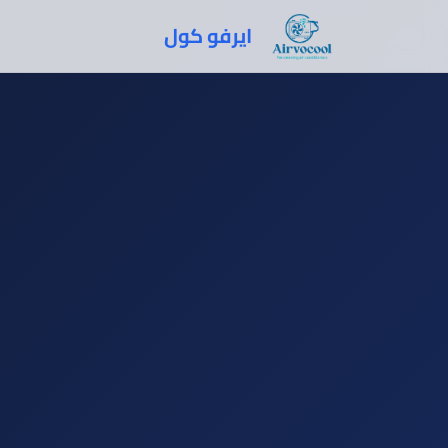
ايرفو كول