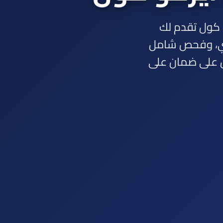
 كول تقدم لك
اري، وفحص شامل
ل على ضمان على