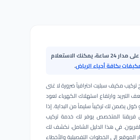
نقدم تغطية ميدانية متكاملة لجميع مناطق العاصمة على مدار 24 ساعة، يمكنك الاستعلام
كيفات بكافة أحياء الرياض
.
 تركيب مكيف سبليت احترافياً ضرورة لا غنى
ل تعلم أن 70% من مشاكل ضعف التبريد وارتفاع استهلاك الكهرباء تعود
ول يضمن لك تركيباً سليماً من البداية. إذا
 فريقنا المتخصص يوفر لك خدمة تركيب
فريون. في هذا الدليل الشامل، نكشف لك
ر الموقع إلى الخطوات التفصيلية والأخطاء