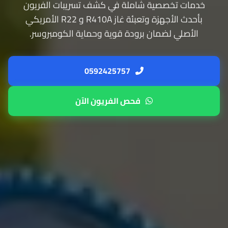
ت تخصصية شاملة في كشف تسريبات الفريون
بأحدث الأجهزة وتعبئة غاز R410A و R22 الأمريكي
صلي لضمان برودة قوية وحماية الكومبروسر.
0592425757
فحص الفريون الآن