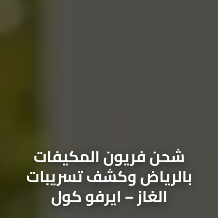
حن فريون المكيفات
لرياض وكشف تسريبات
الغاز – ايرفو كول