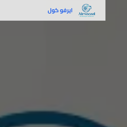
ايرفو كول