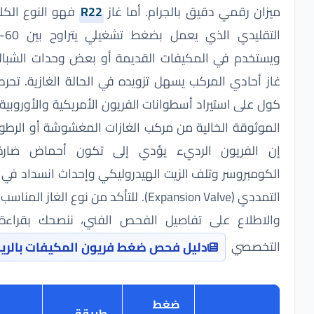
ن رقمي دقيق بالجرام. أما غاز
R22
فهو النوع الكلاسيكي
التقليدي الذي يعمل بضغط تشغيلي يتراوح بين 60-70 PSI
خدم في المكيفات القديمة أو بعض وحدات الشباك، وهو
أحادي المركب يسهل تزويده في الحالة الغازية. تحرص ايرفو
على استيراد أسطوانات الفريون الأمريكية والأوروبية الأصلية
ثوقة الخالية من مركب الغازات المغشوشة أو الرطوبة، حيث
الفريون الرديء يؤدي إلى تكون أحماض ضارة داخل
مبروسر وتلف الزيت الهيدروليكي وإحداث انسداد في الصمام
التمددي (Expansion Valve). للتأكد من نوع الغاز المناسب لجهازك
طلاع على تفاصيل الفحص الفني، ننصحك بقراءة مقالنا
خصصي
.
دليل فحص ضغط فريون المكيفات بالرياض
ضغط
طريقة