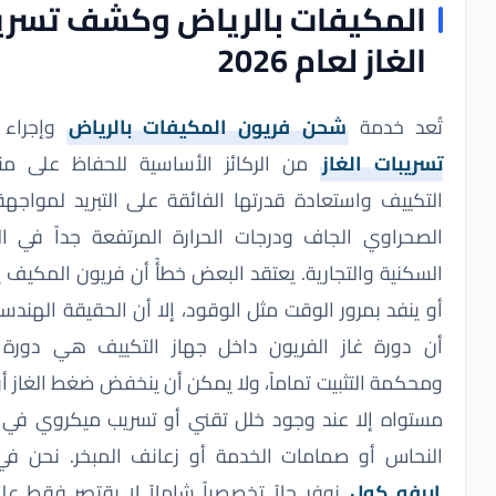
لمكيفات بالرياض وكشف تسريبات
غاز لعام 2026
د خدمة
شحن فريون المكيفات بالرياض
وإجراء
كشف
بات الغاز
من الركائز الأساسية للحفاظ على منظومات
ييف واستعادة قدرتها الفائقة على التبريد لمواجهة المناخ
راوي الجاف ودرجات الحرارة المرتفعة جداً في العاصمة
نية والتجارية. يعتقد البعض خطأً أن فريون المكيف يستهلك
نفد بمرور الوقت مثل الوقود، إلا أن الحقيقة الهندسية تؤكد
ورة غاز الفريون داخل جهاز التكييف هي دورة مغلقة
مة التثبيت تماماً، ولا يمكن أن ينخفض ضغط الغاز أو ينقص
اه إلا عند وجود خلل تقني أو تسريب ميكروي في مواسير
اس أو صمامات الخدمة أو زعانف المبخر. نحن في شركة
فو كول
نوفر حلاً تخصصياً شاملاً لا يقتصر فقط على تعبئة