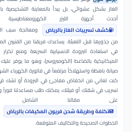
ز بشكل عشوائي، بل يبدأ بالمعاينة التشخيصية باستخدام
ث أجهزة الليزر الكهرومغناطيسية لعمل
ومعالجة سبب المشكلة
كشف تسريبات الغاز بالرياض
ذورها قبل التعبئة. يساعدك فريقنا من الفنيين المعتمدين
ستعادة البرودة الانسيابية السريعة ومنع تكرار الأعطال
كانيكية بالضاغط (الكومبروسر)، وهو ما يوفر عليك تكاليف
ة باهظة واستهلاكاً مرتفعاً في فاتورة الكهرباء الشهرية. إذا
تعاني من انخفاض مفاجئ في البرودة أو تشك في وجود
ب في شقتك أو فيلتك، يمكنك طلب مساعدتنا فوراً والاطلاع
ى مقالنا الشامل حول
لمعرفة
تكلفة وطريقة شحن فريون المكيفات بالرياض
وات الصحيحة والتكاليف المتوقعة.