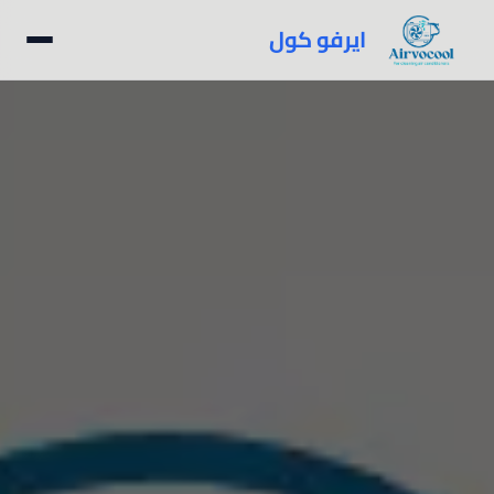
ايرفو كول