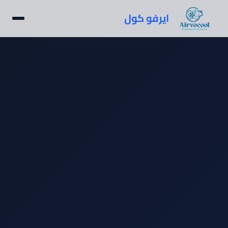
ايرفو كول