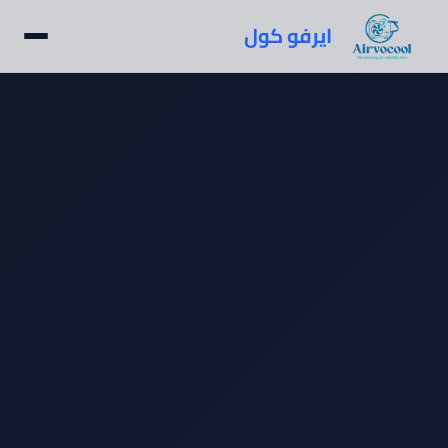
ايرفو كول