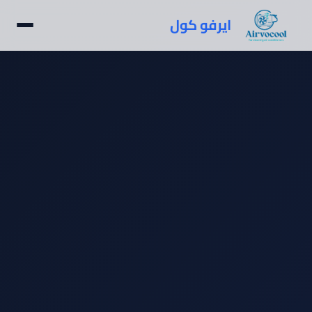
ايرفو كول