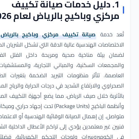
1. دليل خدمات صيانة تكييف
مركزي وباكيج بالرياض لعام 2026
ُعد خدمة
صيانة تكييف مركزي وباكيج بالرياض
من
اختصاصات الهندسية عالية الدقة التي تشكل الشريان الحيوي
ضمان بيئة مناخية صحية ومريحة داخل الفلل الفاخرة،
المجمعات السكنية، والمباني التجارية، والمستشفيات في
لعاصمة. تتأثر منظومات التبريد الضخمة بتغيرات الطقس
صحراوي والارتفاع الشديد في درجات الحرارة والرياح المحملة
الأتربة خلال صيف الرياض، مما يضع أجهزة التكييف المركزي
وأنظمة الباكيج (Package Units) تحت إجهاد حراري وميكانيكي
واصل. إن إهمال الصيانة الوقائية الهندسية أو الاعتماد على
يين غير معتمدين يؤدي إلى تراكم الأعطال الداخلية الشديدة
ي الكومبروسرات ولوحات التحكم الكهربائية، فضلاً عن