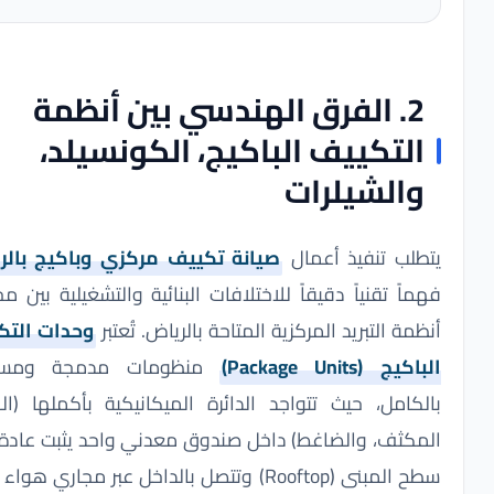
2. الفرق الهندسي بين أنظمة
التكييف الباكيج، الكونسيلد،
والشيلرات
تطلب تنفيذ أعمال
صيانة تكييف مركزي وباكيج بالرياض
ماً تقنياً دقيقاً للاختلافات البنائية والتشغيلية بين مختلف
ظمة التبريد المركزية المتاحة بالرياض. تُعتبر
وحدات التكييف
اكيج (Package Units)
منظومات مدمجة ومستقلة
لكامل، حيث تتواجد الدائرة الميكانيكية بأكملها (المبخر،
لمكثف، والضاغط) داخل صندوق معدني واحد يثبت عادة على
سطح المبنى (Rooftop) وتتصل بالداخل عبر مجاري هواء صلبة