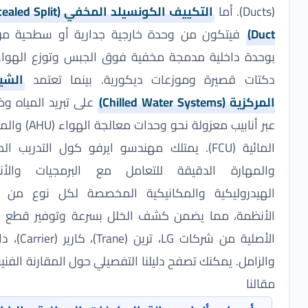
التكييف الكونسيلد المخفي (Concealed Split
Duc
فيتكون من وحدة خارجية جدارية أو سطحية مرتبطة
وحدة داخلية مدمجة مخفية فوق الجبس وتوزع الهواء عبر
كتات قصيرة وموزعات ديكورية. بينما تعتمد
الشيلرات
كزية (Chilled Water Systems)
على تبريد المياه وضخها
عبر أنابيب معزولة نحو وحدات معالجة الهواء (AHU) والملفات
المائية (FCU). يمتلك مهندسو ايرفو كول التدريب المباشر
المهارة الدقيقة للتعامل مع البرمجيات والأنظمة
لهيدروليكية والمكانيكية المخصصة لكل نوع من هذه
لأنظمة، مما يضمن كشف الخلل بسرعة وتوفير قطع الغيار
الأصلية من شركات LG، ترين (Trane)، كارير (Carrier)، دايكن،
لزامل. يمكنك تصفح دليلنا التفصيلي حول المقارنة الفنية في
النا