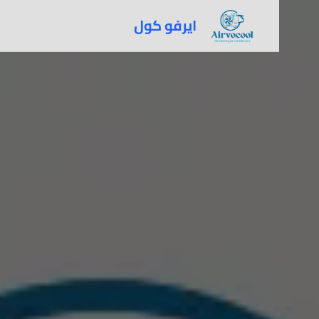
ايرفو كول