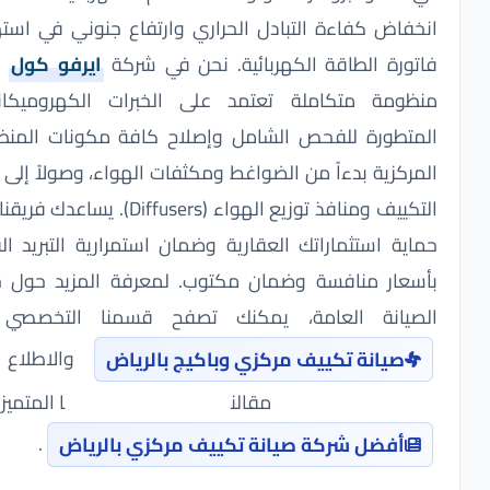
نخفاض كفاءة التبادل الحراري وارتفاع جنوني في استهلاك
اتورة الطاقة الكهربائية. نحن في شركة
ايرفو كول
نقدم
نظومة متكاملة تعتمد على الخبرات الكهروميكانيكية
لمتطورة للفحص الشامل وإصلاح كافة مكونات المنظومة
مركزية بدءاً من الضواغط ومكثفات الهواء، وصولاً إلى دكت
التكييف ومنافذ توزيع الهواء (Diffusers). يساعدك فريقنا على
اية استثماراتك العقارية وضمان استمرارية التبريد الفائق
أسعار منافسة وضمان مكتوب. لمعرفة المزيد حول حلول
لصيانة العامة، يمكنك تصفح قسمنا التخصصي في
والاطلاع على
صيانة تكييف مركزي وباكيج بالرياض
مقالنا المتميز حول
.
أفضل شركة صيانة تكييف مركزي بالرياض