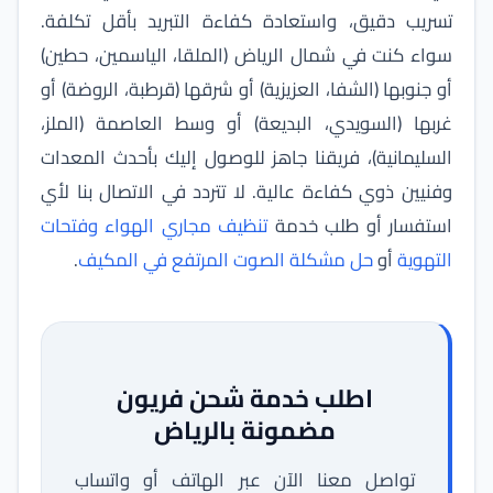
تسريب دقيق، واستعادة كفاءة التبريد بأقل تكلفة.
سواء كنت في شمال الرياض (الملقا، الياسمين، حطين)
أو جنوبها (الشفا، العزيزية) أو شرقها (قرطبة، الروضة) أو
غربها (السويدي، البديعة) أو وسط العاصمة (الملز،
السليمانية)، فريقنا جاهز للوصول إليك بأحدث المعدات
وفنيين ذوي كفاءة عالية. لا تتردد في الاتصال بنا لأي
استفسار أو طلب خدمة
تنظيف مجاري الهواء وفتحات
التهوية
أو
حل مشكلة الصوت المرتفع في المكيف
.
اطلب خدمة شحن فريون
مضمونة بالرياض
تواصل معنا الآن عبر الهاتف أو واتساب