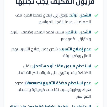
فريون المكيف يجب تجنبها
الشحن الزائد:
يؤدي إلى ارتفاع ضغط الطرد، تلف
الصمامات، وربما انفجار المواسير.
الشحن الناقص:
يسبب تجمد المبخر، وضعف التبريد،
واحتراق الكمبروسر.
عدم إصلاح التسرب:
شحن دون إصلاح التسرب يهدر
المال ويضر بالبيئة.
استخدام فريون مقلد أو مستعمل:
يقلل
الكفاءة وقد يحتوي على شوائب تضر الضاغط.
عدم استخدام مضخة التفريغ (Vacuum):
وجود
هواء ورطوبة يسبب تفاعلات كيميائية وانسداد
المواسير.
الاعتماد على قراءة الضغط فقط دون وزن الغاز: