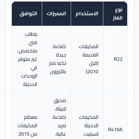
نوع
الاستخدام
المميزات
التوافق
الغاز
يتطلب
فني
المكيفات
كفاءة
متخصص،
القديمة
جيدة
R22
غير متوفر
(قبل
لكنه ضار
في
2010)
بالأوزون
الوحدات
الحديثة
صديق
للبيئة،
المكيفات
كفاءة
معظم
الحديثة
تبريد
المكيفات
R410A
(سبليت،
عالية،
من 2015