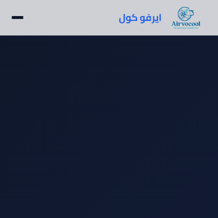
ايرفو كول